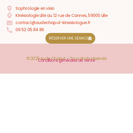
Sophrologie en visio
Kinésiologie Lille au 12 rue de Cannes, 59000 Lille
contact@audechaput-kinesiologue.fr
06 52 05 84 86
RÉSERVER UNE SÉANCE
© 2025 Aude Chaput – Tous droits réservés
Conditions générales de vente